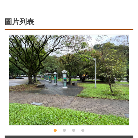
圖片列表
S__7127067_0